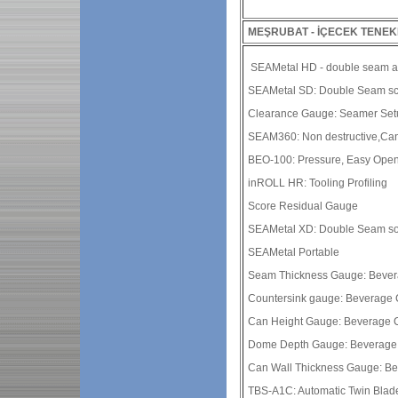
MEŞRUBAT - İÇECEK TENEK
SEAMetal HD - double seam a
SEAMetal SD: Double Seam s
Clearance Gauge: Seamer Set
SEAM360: Non destructive,Ca
BEO-100: Pressure, Easy Ope
inROLL HR: Tooling Profiling
Score Residual Gauge
SEAMetal XD: Double Seam so
SEAMetal Portable
Seam Thickness Gauge: Beve
Countersink gauge: Beverage
Can Height Gauge: Beverage 
Dome Depth Gauge: Beverage
Can Wall Thickness Gauge: Be
TBS-A1C: Automatic Twin Blad