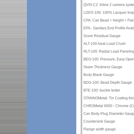
QVIS-C2: Inline 2 camera syst
LDDS-100: 100% Lacquer Insp
CPA: Can Bead + Height + Fla
EPA - Sanitary End Profile Anal
Score Residual Gauge
ALT-100 Axial Load Crush
RLT-100: Radial Load Panelin
BEO-100: Pressure, Easy Ope
Seam Thickness Gauge
Body Blank Gauge
BDG-100: Bead Depth Gauge
BTE-100: buckle tester
STANNOMetal: Tin Coating thi
CHROMetal 9000 - Chrome (Cr)
Can Body Plug Diameter Gaug
Countersink Gauge
Flange width gauge