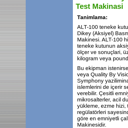
Test Makinasi
Tanimlama:
ALT-100 teneke kutu i
Dikey (Aksiyel) Bas
Makinesi. ALT-100 hiz
teneke kutunun aksiye
ölçer ve sonuçlari, 
kilogram veya pound 
Bu ekipman istenirse 
veya Quality By Visio
Symphony yazilimina
islemlerini de içerir
verebilir. Çesitli emni
mikrosalterler, acil
yükleme, ezme hizi, 
regülatörleri sayesin
göre en emniyetli ça
Makinesidir.