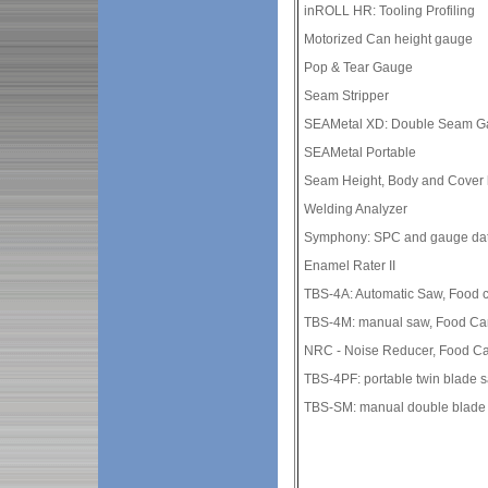
inROLL HR: Tooling Profiling
Motorized Can height gauge
Pop & Tear Gauge
Seam Stripper
SEAMetal XD: Double Seam G
SEAMetal Portable
Seam Height, Body and Cover
Welding Analyzer
Symphony: SPC and gauge data
Enamel Rater II
TBS-4A: Automatic Saw, Food 
TBS-4M: manual saw, Food Ca
NRC - Noise Reducer, Food C
TBS-4PF: portable twin blade 
TBS-SM: manual double blade