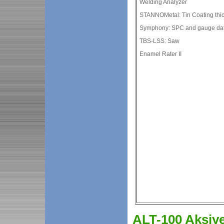
Welding Analyzer
STANNOMetal: Tin Coating thi
Symphony: SPC and gauge data
TBS-LSS: Saw
Enamel Rater II
ALT-100 Aksiy