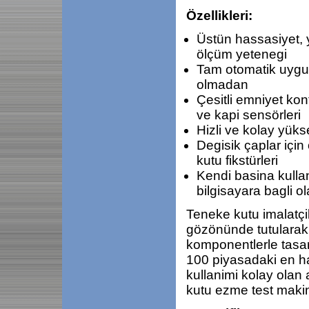
Özellikleri:
Üstün hassasiyet,
ölçüm yetenegi
Tam otomatik uygul
olmadan
Çesitli emniyet kon
ve kapi sensörleri
Hizli ve kolay yükse
Degisik çaplar için
kutu fikstürleri
Kendi basina kullanil
bilgisayara bagli ola
Teneke kutu imalatçila
gözönünde tutularak
komponentlerle tasa
100 piyasadaki en ha
kullanimi kolay olan
kutu ezme test makin