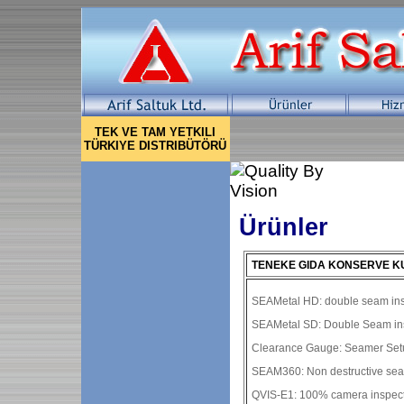
TEK VE TAM YETKILI
TÜRKIYE DISTRIBÜTÖRÜ
Ürünler
TENEKE GIDA KONSERVE K
SEAMetal HD: double seam ins
SEAMetal SD: Double Seam in
Clearance Gauge: Seamer Set
SEAM360: Non destructive se
QVIS-E1: 100% camera inspec